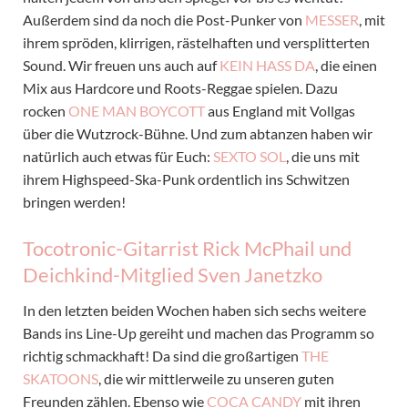
Außerdem sind da noch die Post-Punker von
MESSER
, mit
ihrem spröden, klirrigen, rästelhaften und versplitterten
Sound. Wir freuen uns auch auf
KEIN HASS DA
, die einen
Mix aus Hardcore und Roots-Reggae spielen. Dazu
rocken
ONE MAN BOYCOTT
aus England mit Vollgas
über die Wutzrock-Bühne. Und zum abtanzen haben wir
natürlich auch etwas für Euch:
SEXTO SOL
, die uns mit
ihrem Highspeed-Ska-Punk ordentlich ins Schwitzen
bringen werden!
Tocotronic-Gitarrist Rick McPhail und
Deichkind-Mitglied Sven Janetzko
In den letzten beiden Wochen haben sich sechs weitere
Bands ins Line-Up gereiht und machen das Programm so
richtig schmackhaft! Da sind die großartigen
THE
SKATOONS
, die wir mittlerweile zu unseren guten
Freunden zählen. Ebenso wie
COCA CANDY
mit ihren