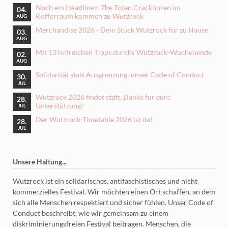
Noch ein Headliner: The Toten Crackhuren im
04.
Kofferraum kommen zu Wutzrock
AUG
Merchandise 2026 - Dein Stück Wutzrock für zu Hause
03.
AUG
Mit 13 hilfreichen Tipps durchs Wutzrock-Wochenende
02.
AUG
Solidarität statt Ausgrenzung: unser Code of Conduct
30.
JUL
Wutzrock 2026 findet statt. Danke für eure
28.
Unterstützung!
JUL
Der Wutzrock-Timetable 2026 ist da!
28.
JUL
Unsere Haltung...
Wutzrock ist ein solidarisches, antifaschistisches und nicht
kommerzielles Festival. Wir möchten einen Ort schaffen, an dem
sich alle Menschen respektiert und sicher fühlen. Unser Code of
Conduct beschreibt, wie wir gemeinsam zu einem
diskriminierungsfreien Festival beitragen. Menschen, die