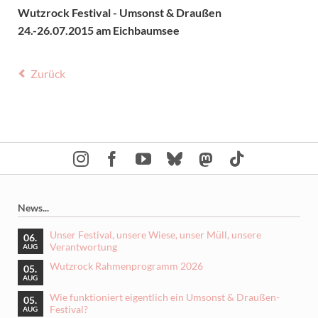
Wutzrock Festival - Umsonst & Draußen
24.-26.07.2015 am Eichbaumsee
Zurück
News...
Unser Festival, unsere Wiese, unser Müll, unsere
06.
Verantwortung
AUG
Wutzrock Rahmenprogramm 2026
05.
AUG
Wie funktioniert eigentlich ein Umsonst & Draußen-
05.
Festival?
AUG