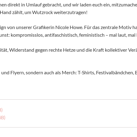
hen direkt in Umlauf gebracht, und wir laden euch ein, mitzumache
de Hand zählt, um Wutzrock weiterzutragen!
gn von unserer Grafikerin Nicole Howe. Für das zentrale Motiv hat
unst: kompromisslos, antifaschistisch, feministisch – mal laut, mal
rität, Widerstand gegen rechte Hetze und die Kraft kollektiver Ve
n und Flyern, sondern auch als Merch: T-Shirts, Festivalbändchen, 
B)
iB)