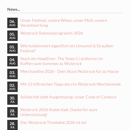
News...
Unser Festival, unsere Wiese, unser Müll, unsere
06.
Verantwortung
AUG
Wutzrock Rahmenprogramm 2026
05.
AUG
Wie funktioniert eigentlich ein Umsonst & Draußen-
05.
Festival?
AUG
Noch ein Headliner: The Toten Crackhuren im
04.
Kofferraum kommen zu Wutzrock
AUG
Merchandise 2026 - Dein Stück Wutzrock für zu Hause
03.
AUG
Mit 13 hilfreichen Tipps durchs Wutzrock-Wochenende
02.
AUG
Solidarität statt Ausgrenzung: unser Code of Conduct
30.
JUL
Wutzrock 2026 findet statt. Danke für eure
28.
Unterstützung!
JUL
Der Wutzrock-Timetable 2026 ist da!
28.
JUL