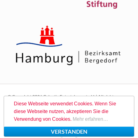
© Copyright 2026 Galactic Entertainment e.V. | All rights
reserved.
Diese Webseite verwendet Cookies. Wenn Sie
diese Webseite nutzen, akzeptieren Sie die
Navigation
Suche
Sitemap
Kontakt
Impressum
Datenschutz
Verwendung von Cookies.
Mehr erfahren…
überspringen
VERSTANDEN