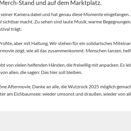
&Merch-Stand und auf dem Marktplatz.
 seiner Kamera dabei und hat genau diese Momente eingefangen. 
l sichtbar macht. Zu sehen sind laute Musik, warme Begegnungen,
ival trägt.
rofite, aber mit Haltung. Wir stehen für ein solidarisches Miteina
rmovie zeigt, wie all das zusammenkommt: Menschen tanzen, helf
lebt von vielen helfenden Händen, die freiwillig mit anpacken. Es 
n allen, die sagen: Das hier soll bleiben.
öne Aftermovie. Danke an alle, die Wutzrock 2025 möglich gemach
iter am Eichbaumsee: wieder umsonst und draußen, wieder von alle