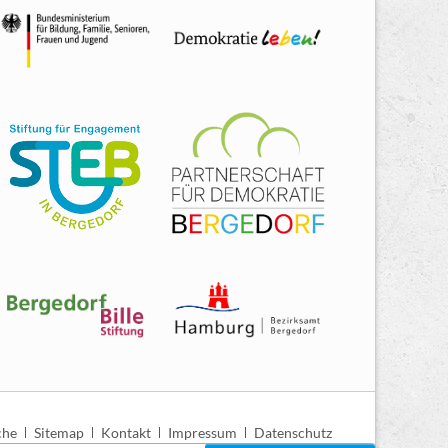
igation
che
Sitemap
Kontakt
Impressum
Datenschutz