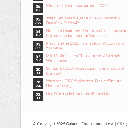
Wutzrock Rahmenprogramm 2026
05.
AUG
Wie funktioniert eigentlich ein Umsonst &
05.
Draußen-Festival?
AUG
Noch ein Headliner: The Toten Crackhuren im
04.
Kofferraum kommen zu Wutzrock
AUG
Merchandise 2026 - Dein Stück Wutzrock für
03.
zu Hause
AUG
Mit 13 hilfreichen Tipps durchs Wutzrock-
02.
Wochenende
AUG
Solidarität statt Ausgrenzung: unser Code of
30.
Conduct
JUL
Wutzrock 2026 findet statt. Danke für eure
28.
Unterstützung!
JUL
Der Wutzrock-Timetable 2026 ist da!
28.
JUL
© Copyright 2026 Galactic Entertainment e.V. | All rig