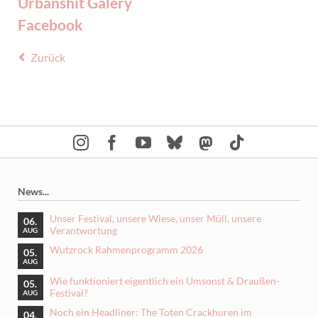
Urbanshit Galery
Facebook
Zurück
News...
Unser Festival, unsere Wiese, unser Müll, unsere
06.
Verantwortung
AUG
Wutzrock Rahmenprogramm 2026
05.
AUG
Wie funktioniert eigentlich ein Umsonst & Draußen-
05.
Festival?
AUG
Noch ein Headliner: The Toten Crackhuren im
04.