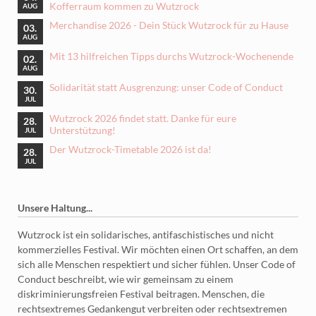
Kofferraum kommen zu Wutzrock
AUG
Merchandise 2026 - Dein Stück Wutzrock für zu Hause
03.
AUG
Mit 13 hilfreichen Tipps durchs Wutzrock-Wochenende
02.
AUG
Solidarität statt Ausgrenzung: unser Code of Conduct
30.
JUL
Wutzrock 2026 findet statt. Danke für eure
28.
Unterstützung!
JUL
Der Wutzrock-Timetable 2026 ist da!
28.
JUL
Unsere Haltung...
Wutzrock ist ein solidarisches, antifaschistisches und nicht
kommerzielles Festival. Wir möchten einen Ort schaffen, an dem
sich alle Menschen respektiert und sicher fühlen. Unser Code of
Conduct beschreibt, wie wir gemeinsam zu einem
diskriminierungsfreien Festival beitragen. Menschen, die
rechtsextremes Gedankengut verbreiten oder rechtsextremen