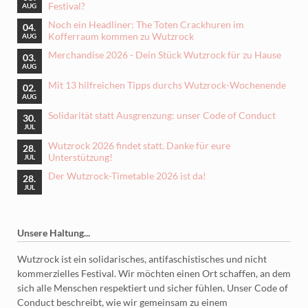
Festival?
AUG
Noch ein Headliner: The Toten Crackhuren im
04.
Kofferraum kommen zu Wutzrock
AUG
Merchandise 2026 - Dein Stück Wutzrock für zu Hause
03.
AUG
Mit 13 hilfreichen Tipps durchs Wutzrock-Wochenende
02.
AUG
Solidarität statt Ausgrenzung: unser Code of Conduct
30.
JUL
Wutzrock 2026 findet statt. Danke für eure
28.
Unterstützung!
JUL
Der Wutzrock-Timetable 2026 ist da!
28.
JUL
Unsere Haltung...
Wutzrock ist ein solidarisches, antifaschistisches und nicht
kommerzielles Festival. Wir möchten einen Ort schaffen, an dem
sich alle Menschen respektiert und sicher fühlen. Unser Code of
Conduct beschreibt, wie wir gemeinsam zu einem