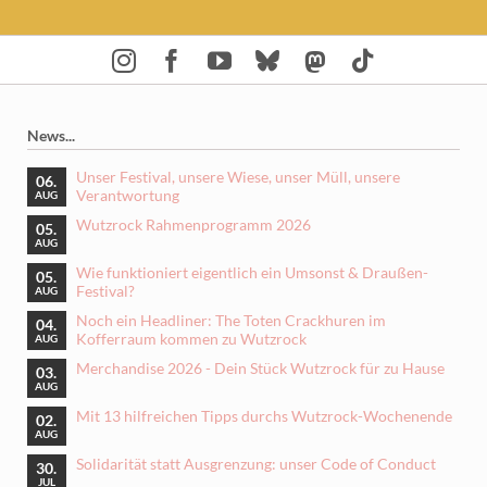
News...
Unser Festival, unsere Wiese, unser Müll, unsere
06.
Verantwortung
AUG
Wutzrock Rahmenprogramm 2026
05.
AUG
Wie funktioniert eigentlich ein Umsonst & Draußen-
05.
Festival?
AUG
Noch ein Headliner: The Toten Crackhuren im
04.
Kofferraum kommen zu Wutzrock
AUG
Merchandise 2026 - Dein Stück Wutzrock für zu Hause
03.
AUG
Mit 13 hilfreichen Tipps durchs Wutzrock-Wochenende
02.
AUG
Solidarität statt Ausgrenzung: unser Code of Conduct
30.
JUL