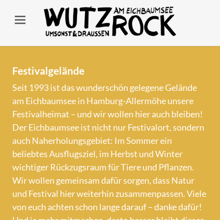
Festivalgelände
Seit 1993 ist das wunderschön gelegene Gelände
am Eichbaumsee in Hamburg-Allermöhe unsere
Festivalheimat – und wir wollen hier auch bleiben!
Der Eichbaumsee ist nicht nur Festivalort, sondern
auch Naherholungsgebiet: Im Sommer ein
beliebtes Ausflugsziel, im Herbst und Winter
wichtiger Rückzugsraum für Tiere und Pflanzen.
Wir wollen gemeinsam dafür sorgen, dass Natur
und Festival hier weiterhin zusammenpassen. Viele
von euch achten schon lange darauf – danke dafür!
Und je mehr mitmachen, desto besser bleibt dieser