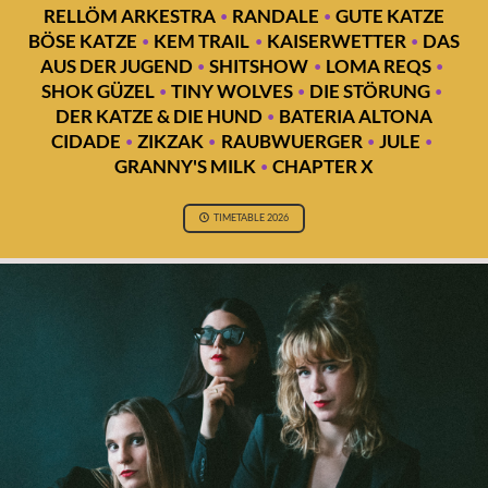
·
·
RELLÖM ARKESTRA
RANDALE
GUTE KATZE
·
·
·
BÖSE KATZE
KEM TRAIL
KAISERWETTER
DAS
·
·
·
AUS DER JUGEND
SHITSHOW
LOMA REQS
·
·
·
SHOK GÜZEL
TINY WOLVES
DIE STÖRUNG
·
DER KATZE & DIE HUND
BATERIA ALTONA
·
·
·
·
CIDADE
ZIKZAK
RAUBWUERGER
JULE
·
GRANNY'S MILK
CHAPTER X
TIMETABLE 2026