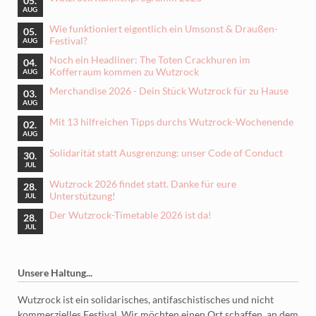
05.
AUG
Wie funktioniert eigentlich ein Umsonst & Draußen-
05.
Festival?
AUG
Noch ein Headliner: The Toten Crackhuren im
04.
Kofferraum kommen zu Wutzrock
AUG
Merchandise 2026 - Dein Stück Wutzrock für zu Hause
03.
AUG
Mit 13 hilfreichen Tipps durchs Wutzrock-Wochenende
02.
AUG
Solidarität statt Ausgrenzung: unser Code of Conduct
30.
JUL
Wutzrock 2026 findet statt. Danke für eure
28.
Unterstützung!
JUL
Der Wutzrock-Timetable 2026 ist da!
28.
JUL
Unsere Haltung...
Wutzrock ist ein solidarisches, antifaschistisches und nicht
kommerzielles Festival. Wir möchten einen Ort schaffen, an dem