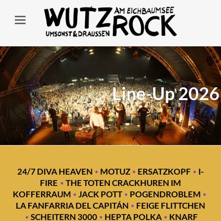
Line-Up 2026
·
·
·
24/7 DIVA HEAVEN
MOTUZ
ERSATZKOPF
I-
·
FIRE
THE TOTEN CRACKHUREN IM
·
·
·
KOFFERRAUM
JACK POTT
POGENDROBLEM
·
LA FANFARRIA DEL CAPITÁN
FEIGE FLITTCHEN
·
·
·
SCHEITERN 3000
HEPTA POLKA
KNARF