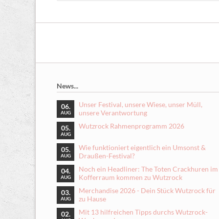
News...
Unser Festival, unsere Wiese, unser Müll,
06.
unsere Verantwortung
AUG
Wutzrock Rahmenprogramm 2026
05.
AUG
Wie funktioniert eigentlich ein Umsonst &
05.
Draußen-Festival?
AUG
Noch ein Headliner: The Toten Crackhuren im
04.
Kofferraum kommen zu Wutzrock
AUG
Merchandise 2026 - Dein Stück Wutzrock für
03.
zu Hause
AUG
Mit 13 hilfreichen Tipps durchs Wutzrock-
02.