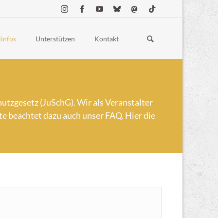
Navigation
überspringen
linfos
Unterstützen
Kontakt
estellte Fragen
Spenden
ess
Merchandise
 Conduct
Sponsoring & Partner:innen
hutzgesetz (JuSchG). Wir als Veranstalter
lgelände
tte beachtet dazu auch unser FAQ. Hier die