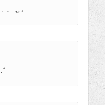
 die Campingplätze.
ung.
zen.