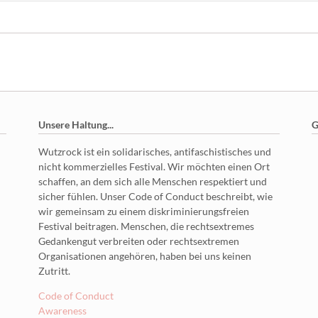
Unsere Haltung...
G
Wutzrock ist ein solidarisches, antifaschistisches und
nicht kommerzielles Festival. Wir möchten einen Ort
schaffen, an dem sich alle Menschen respektiert und
sicher fühlen. Unser Code of Conduct beschreibt, wie
wir gemeinsam zu einem diskriminierungsfreien
Festival beitragen. Menschen, die rechtsextremes
Gedankengut verbreiten oder rechtsextremen
Organisationen angehören, haben bei uns keinen
Zutritt.
Code of Conduct
Awareness