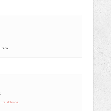
ltern.
z
tz-aktiv.de
.