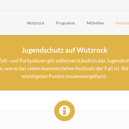
Wutzrock
Programm
Mithelfen
Festiva
News
Timetable 2026
Häufig g
Jugendschutz auf Wutzrock
Über uns
Line-Up 2026
Awaren
Rückblick
Rahmenprogramm 2026
Code of
lt- und Parkplätzen gilt selbstverständlich das Jugendsc
Geschichte
Kinderfest
Festiva
 wie es bei vielen kommerziellen Festivals der Fall ist. Bi
wichtigsten Punkte zusammengefasst:
Politisch
Anreise