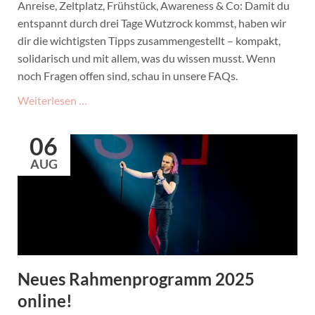
Anreise, Zeltplatz, Frühstück, Awareness & Co: Damit du
entspannt durch drei Tage Wutzrock kommst, haben wir
dir die wichtigsten Tipps zusammengestellt – kompakt,
solidarisch und mit allem, was du wissen musst. Wenn
noch Fragen offen sind, schau in unsere FAQs.
10
Weiterlesen …
Tipps
für
06
dein
AUG
Wutzrock-
Wochenende
Neues Rahmenprogramm 2025
online!