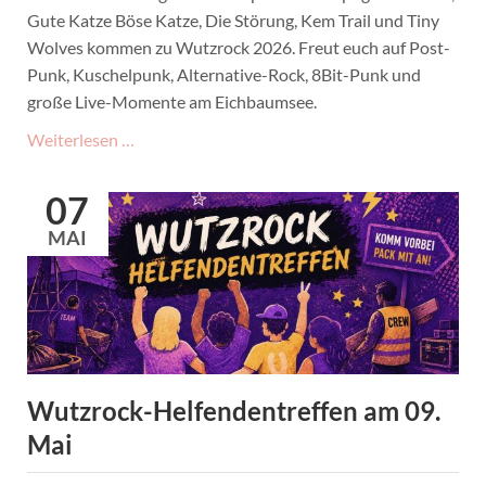
Gute Katze Böse Katze, Die Störung, Kem Trail und Tiny
Wolves kommen zu Wutzrock 2026. Freut euch auf Post-
Punk, Kuschelpunk, Alternative-Rock, 8Bit-Punk und
große Live-Momente am Eichbaumsee.
Die
Weiterlesen …
ersten
Bands
07
für
MAI
Wutzrock
2026
sind
da!
Wutzrock-Helfendentreffen am 09.
Mai