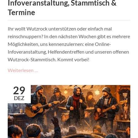
Infoveranstaltung, Stammtisch &
Termine
Ihr wollt Wutzrock unterstützen oder einfach mal
reinschnuppern? In den nächsten Wochen gibt es mehrere
Möglichkeiten, uns kennenzulernen: eine Online-
Infoveranstaltung, Helfendentreffen und unseren offenen
Wutzrock-Stammtisch. Kommt vorbei!
Wutzrock
Weiterlesen …
2026:
Mithelfen!
29
Online-
DEZ
Infoveranstaltung,
Stammtisch
&
Termine