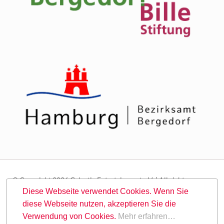
© Copyright 2026 Galactic Entertainment e.V. | All rights
reserved.
Diese Webseite verwendet Cookies. Wenn Sie
diese Webseite nutzen, akzeptieren Sie die
Navigation
Suche
Sitemap
Kontakt
Impressum
Datenschutz
Verwendung von Cookies.
Mehr erfahren…
überspringen