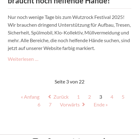
braucht noch helfende Hände!
Nur noch wenige Tage bis zum Wutzrock Festival 2025!
Wir brauchen dringend Unterstützung für Aufbau, Tresen,
Sicherheit, Spülmobil, Klo-Kollektiv, Müllvermeidung und
mehr. Alle Bereiche, die noch helfende Hände suchen, sind
jetzt auf unserer Website farbig markiert.
Zwei
Weiterlesen …
sind
nicht
Seite 3 von 22
genug
–
« Anfang
Zurück
1
2
3
4
5
Wutzrock
6
7
Vorwärts
Ende »
braucht
noch
helfende
Hände!