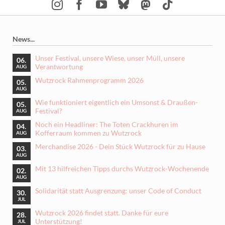
News...
Unser Festival, unsere Wiese, unser Müll, unsere
06.
Verantwortung
AUG
Wutzrock Rahmenprogramm 2026
05.
AUG
Wie funktioniert eigentlich ein Umsonst & Draußen-
05.
Festival?
AUG
Noch ein Headliner: The Toten Crackhuren im
04.
Kofferraum kommen zu Wutzrock
AUG
Merchandise 2026 - Dein Stück Wutzrock für zu Hause
03.
AUG
Mit 13 hilfreichen Tipps durchs Wutzrock-Wochenende
02.
AUG
Solidarität statt Ausgrenzung: unser Code of Conduct
30.
JUL
Wutzrock 2026 findet statt. Danke für eure
28.
Unterstützung!
JUL