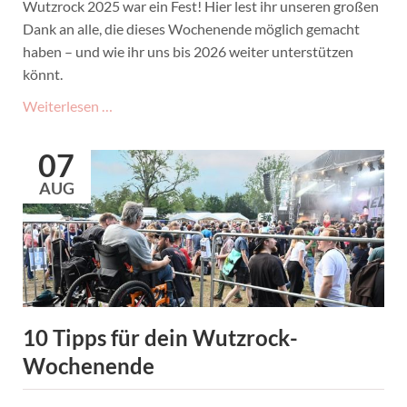
Wutzrock 2025 war ein Fest! Hier lest ihr unseren großen
Dank an alle, die dieses Wochenende möglich gemacht
haben – und wie ihr uns bis 2026 weiter unterstützen
könnt.
Wutzrock
Weiterlesen …
46
-
07
Danke
AUG
für
drei
großartige
Tage!
10 Tipps für dein Wutzrock-
Wochenende