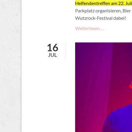
Helfendentreffen am 22. Juli
Parkplatz organisieren, Bie
Wutzrock-Festival dabei!
Mithelfen
Weiterlesen …
auf
dem
16
Wutzrock
JUL
Festival