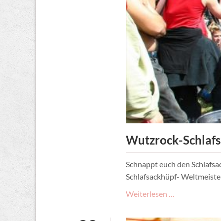
Wutzrock-Schlafs
Schnappt euch den Schlafsa
Schlafsackhüpf- Weltmeister
Wutzrock-
Weiterlesen …
Schlafsackhüp
Weltmeisters