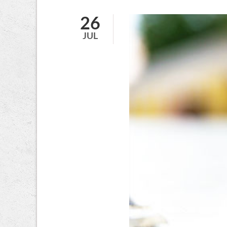
bunt
wird‘s
26
beim
JUL
Wutzrock-
Kinderfest