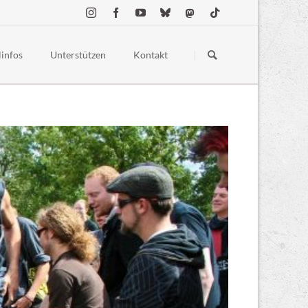
Navigation
überspringen
linfos
Unterstützen
Kontakt
estellte Fragen
Spenden
ess
Merchandise
 Conduct
Sponsoring & Partner:innen
lgelände
chutz