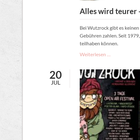
Alles wird teurer
Bei Wutzrock gibt es keinen 
Gebühren zahlen. Seit 1979, 
teilhaben können.
Alles
Weiterlesen …
wird
teurer
20
-
JUL
Das
Wutzrock-
Soli-
Bier