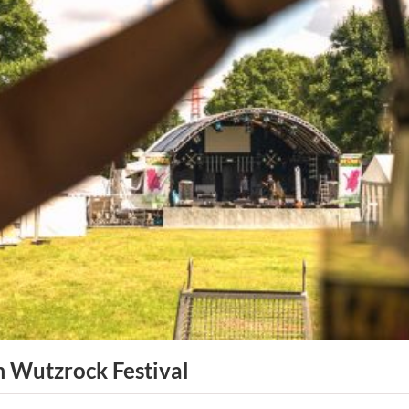
n
m Wutzrock Festival