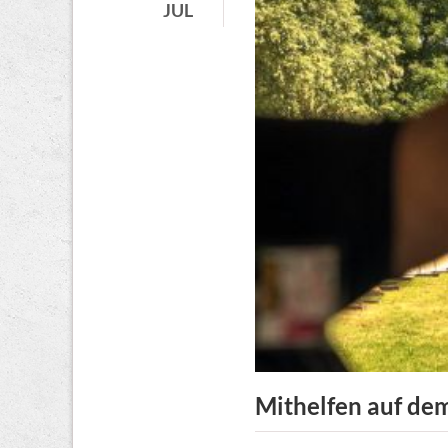
JUL
herunterlade
und
verteilen
Mithelfen auf de