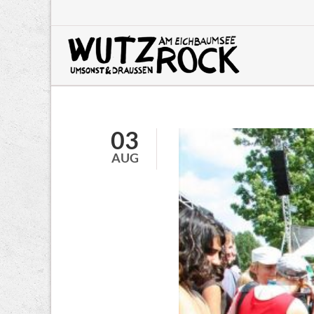
HEN
03
AUG