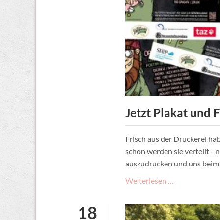
Jetzt Plakat und 
Frisch aus der Druckerei hab
schon werden sie verteilt - 
auszudrucken und uns beim V
Jetzt
Weiterlesen …
Plakat
und
18
Flyer