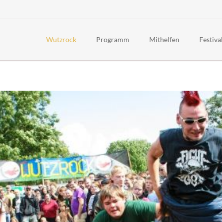
Wutzrock
Programm
Mithelfen
Festiva
Timetable 2026
Häufig g
Über uns
Line-Up 2026
Awaren
Rückblick
Rahmenprogramm 2026
Code of
Geschichte
Kinderfest
Festiva
Politisch
Anreise
Jugends