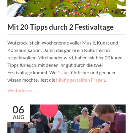
am
Eichbaumsee
Mit 20 Tipps durch 2 Festivaltage
Wutzrock ist ein Wochenende voller Musik, Kunst und
Kommunikation. Damit das ganze ein Kulturfest in
respektvollem Miteinander wird, haben wir hier 20 kurze
Tipps für euch, mit denen ihr gut durch die zwei
Festivaltage kommt. Wer's ausführlicher und genauer
wissen möchte, liest die
häufig gestellten Fragen
.
Mit
Weiterlesen …
20
Tipps
06
durch
AUG
2
Festivaltage