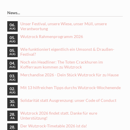
News...
Unser Festival, unsere Wiese, unser Müll, unsere
06.
Verantwortung
AUG
Wutzrock Rahmenprogramm 2026
05.
AUG
Wie funktioniert eigentlich ein Umsonst & Draußen-
05.
Festival?
AUG
Noch ein Headliner: The Toten Crackhuren im
04.
Kofferraum kommen zu Wutzrock
AUG
Merchandise 2026 - Dein Stück Wutzrock für zu Hause
03.
AUG
Mit 13 hilfreichen Tipps durchs Wutzrock-Wochenende
02.
AUG
Solidarität statt Ausgrenzung: unser Code of Conduct
30.
JUL
Wutzrock 2026 findet statt. Danke für eure
28.
Unterstützung!
JUL
Der Wutzrock-Timetable 2026 ist da!
28.