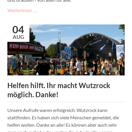
Es
Weiterlesen …
wird
bunt
04
beim
AUG
Wutzrock
Kinderfest.
Live-
Musik
für
die
ganze
Helfen hilft. Ihr macht Wutzrock
Familie!
möglich. Danke!
Unsere Aufrufe waren erfolgreich. Wutzrock kann
stattfinden. Es haben sich viele Menschen gemeldet, die
helfen wollen. Danke an alle! Es können aber auch sehr