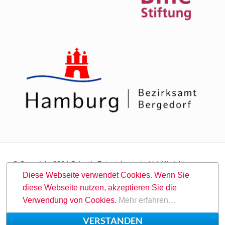
© Copyright 2026 Galactic Entertainment e.V. | All rights
reserved.
Diese Webseite verwendet Cookies. Wenn Sie
diese Webseite nutzen, akzeptieren Sie die
Navigation
Suche
Sitemap
Kontakt
Impressum
Datenschutz
Verwendung von Cookies.
Mehr erfahren…
überspringen
VERSTANDEN