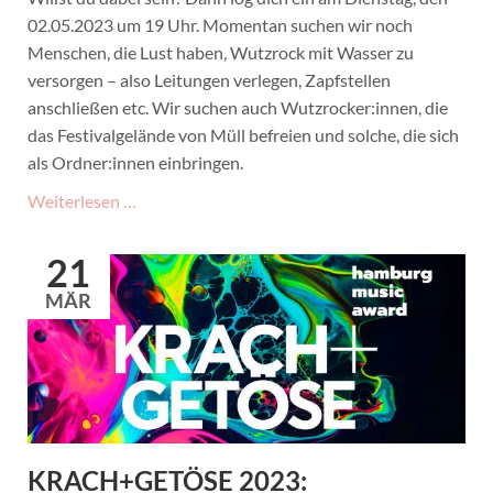
02.05.2023 um 19 Uhr. Momentan suchen wir noch
Menschen, die Lust haben, Wutzrock mit Wasser zu
versorgen – also Leitungen verlegen, Zapfstellen
anschließen etc. Wir suchen auch Wutzrocker:innen, die
das Festivalgelände von Müll befreien und solche, die sich
als Ordner:innen einbringen.
Wutzrock-
Weiterlesen …
Helfendentreffen
-
21
Jetzt
MÄR
auch
online!
KRACH+GETÖSE 2023: