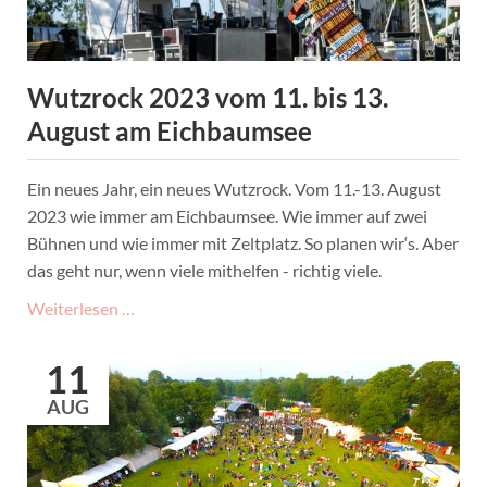
Uhr
im
Café
Flop
Wutzrock 2023 vom 11. bis 13.
August am Eichbaumsee
Ein neues Jahr, ein neues Wutzrock. Vom 11.-13. August
2023 wie immer am Eichbaumsee. Wie immer auf zwei
Bühnen und wie immer mit Zeltplatz. So planen wir‘s. Aber
das geht nur, wenn viele mithelfen - richtig viele.
Wutzrock
Weiterlesen …
2023
vom
11
11.
AUG
bis
13.
August