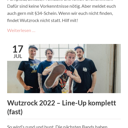
Dafür sind keine Vorkenntnisse nötig. Aber meldet euch
auch gern mit §34-Schein. Wenn wir euch nicht finden,
findet Wutzrock nicht statt. Hilf mit!
Ohne
Weiterlesen …
euch
kein
17
Wutzrock!
JUL
Wir
brauchen
Ordner:innen!
Wutzrock 2022 – Line-Up komplett
(fast)
So wird‘s rund und bunt. Die nächsten Bands haben