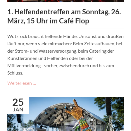
1. Helfendentreffen am Sonntag, 26.
März, 15 Uhr im Café Flop
Wutzrock braucht helfende Hände. Umsonst und draußen
läuft nur, wenn viele mitmachen: Beim Zelte aufbauen, bei
der Strom- und Wasserversorgung, beim Catering der
Künstler:innen und Helfenden oder bei der
Müllvermeidung - vorher, zwischendurch und bis zum
Schluss.
1.
Weiterlesen …
Helfendentreffen
am
25
Sonntag,
JAN
26.
März,
15