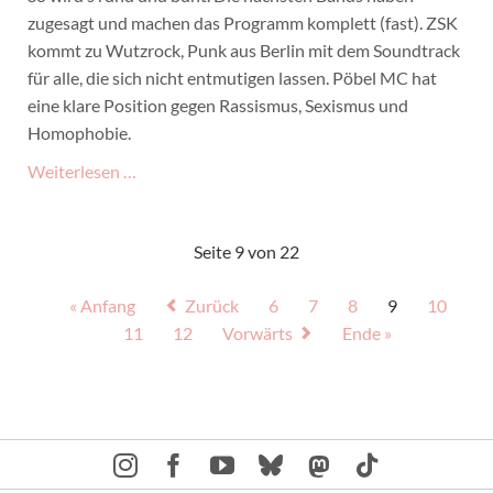
zugesagt und machen das Programm komplett (fast). ZSK
kommt zu Wutzrock, Punk aus Berlin mit dem Soundtrack
für alle, die sich nicht entmutigen lassen. Pöbel MC hat
eine klare Position gegen Rassismus, Sexismus und
Homophobie.
Wutzrock
Weiterlesen …
2022
–
Seite 9 von 22
Line-
Up
« Anfang
Zurück
6
7
8
9
10
komplett
11
12
Vorwärts
Ende »
(fast)