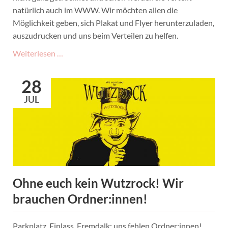
natürlich auch im WWW. Wir möchten allen die
Möglichkeit geben, sich Plakat und Flyer herunterzuladen,
auszudrucken und uns beim Verteilen zu helfen.
Plakate
Weiterlesen …
und
Flyer
28
zum
JUL
Download
Ohne euch kein Wutzrock! Wir
brauchen Ordner:innen!
Parkplatz, Einlass, Fremdalk: uns fehlen Ordner:innen!