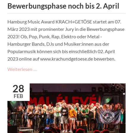
Bewerbungsphase noch bis 2. April
Hamburg Music Award KRACH+GETÖSE startet am 07.
März 2023 mit prominenter Jury in die Bewerbungsphase
2023! Ob, Pop, Punk, Rap, Elektro oder Metal -
Hamburger Bands, DJs und Musiker:innen aus der
Popularmusik können sich bis einschließlich 02. April
2023 online auf www.krachundgetoese.de bewerben.
KRACH+GETÖSE
Weiterlesen …
2023:
Bewerbungsphase
28
noch
FEB
bis
2.
April