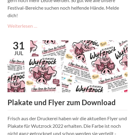
gern noch mehr Leute werden. So gut wie alle unsere
Festival-Bereiche suchen noch helfende Hände. Melde
dich!
Helfen
Weiterlesen …
hilft.
Ihr
31
macht
JUL
Wutzrock
möglich.
Danke!
Plakate und Flyer zum Download
Frisch aus der Druckerei haben wir die aktuellen Flyer und
Plakate für Wutzrock 2022 erhalten. Die Farbe ist noch
nicht ganz getrocknet und schon werden sie verteilt -