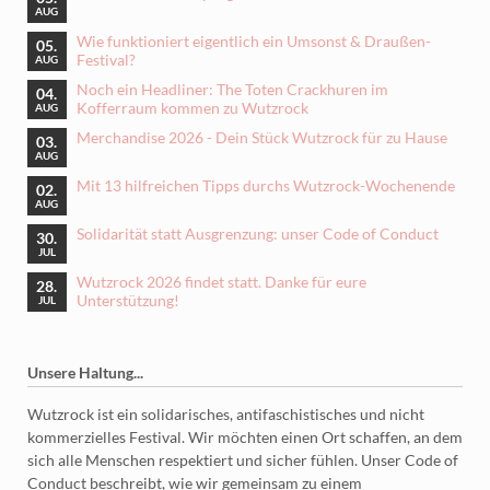
AUG
Wie funktioniert eigentlich ein Umsonst & Draußen-
05.
Festival?
AUG
Noch ein Headliner: The Toten Crackhuren im
04.
Kofferraum kommen zu Wutzrock
AUG
Merchandise 2026 - Dein Stück Wutzrock für zu Hause
03.
AUG
Mit 13 hilfreichen Tipps durchs Wutzrock-Wochenende
02.
AUG
Solidarität statt Ausgrenzung: unser Code of Conduct
30.
JUL
Wutzrock 2026 findet statt. Danke für eure
28.
Unterstützung!
JUL
Unsere Haltung...
Wutzrock ist ein solidarisches, antifaschistisches und nicht
kommerzielles Festival. Wir möchten einen Ort schaffen, an dem
sich alle Menschen respektiert und sicher fühlen. Unser Code of
Conduct beschreibt, wie wir gemeinsam zu einem