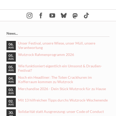
News...
Unser Festival, unsere Wiese, unser Müll, unsere
06.
Verantwortung
AUG
Wutzrock Rahmenprogramm 2026
05.
AUG
Wie funktioniert eigentlich ein Umsonst & Draußen-
05.
Festival?
AUG
Noch ein Headliner: The Toten Crackhuren im
04.
Kofferraum kommen zu Wutzrock
AUG
Merchandise 2026 - Dein Stück Wutzrock für zu Hause
03.
AUG
Mit 13 hilfreichen Tipps durchs Wutzrock-Wochenende
02.
AUG
Solidarität statt Ausgrenzung: unser Code of Conduct
30.
JUL