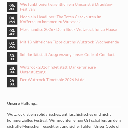
Wie funktioniert eigentlich ein Umsonst & Draußen-
05.
Festival?
AUG
Noch ein Headliner: The Toten Crackhuren im
04.
Kofferraum kommen zu Wutzrock
AUG
Merchandise 2026 - Dein Stück Wutzrock für zu Hause
03.
AUG
Mit 13 hilfreichen Tipps durchs Wutzrock-Wochenende
02.
AUG
Solidarität statt Ausgrenzung: unser Code of Conduct
30.
JUL
Wutzrock 2026 findet statt. Danke für eure
28.
Unterstützung!
JUL
Der Wutzrock-Timetable 2026 ist da!
28.
JUL
Unsere Haltung...
Wutzrock ist ein solidarisches, antifaschistisches und nicht
kommerzielles Festival. Wir möchten einen Ort schaffen, an dem
sich alle Menschen respektiert und sicher fühlen. Unser Code of