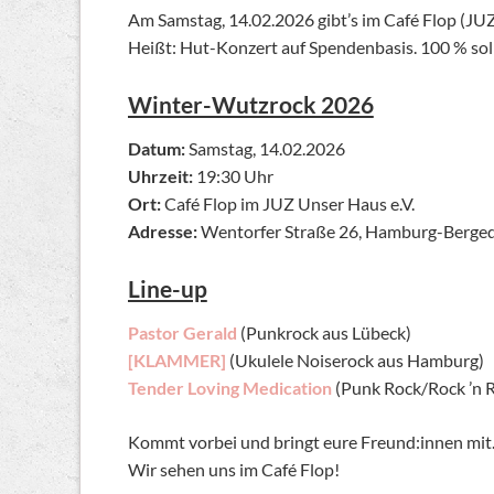
Am Samstag, 14.02.2026 gibt’s im Café Flop (JU
Heißt: Hut-Konzert auf Spendenbasis. 100 % solid
Winter-Wutzrock 2026
Datum:
Samstag, 14.02.2026
Uhrzeit:
19:30 Uhr
Ort:
Café Flop im JUZ Unser Haus e.V.
Adresse:
Wentorfer Straße 26, Hamburg-Berged
Line-up
Pastor Gerald
(Punkrock aus Lübeck)
[KLAMMER]
(Ukulele Noiserock aus Hamburg)
Tender Loving Medication
(Punk Rock/Rock ’n 
Kommt vorbei und bringt eure Freund:innen mit
Wir sehen uns im Café Flop!