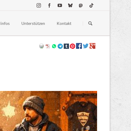
Navigation
überspringen
linfos
Unterstützen
Kontakt
estellte Fragen
Spenden
ess
Merchandise
 Conduct
Sponsoring & Partner:innen
lgelände
chutz