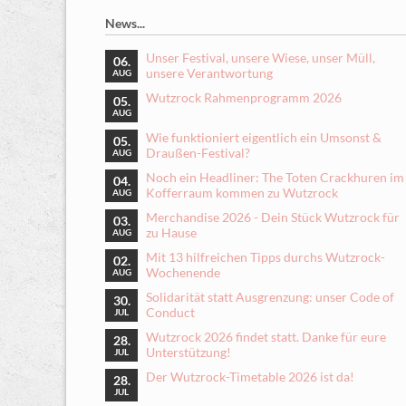
News...
Unser Festival, unsere Wiese, unser Müll,
06.
unsere Verantwortung
AUG
Wutzrock Rahmenprogramm 2026
05.
AUG
Wie funktioniert eigentlich ein Umsonst &
05.
Draußen-Festival?
AUG
Noch ein Headliner: The Toten Crackhuren im
04.
Kofferraum kommen zu Wutzrock
AUG
Merchandise 2026 - Dein Stück Wutzrock für
03.
zu Hause
AUG
Mit 13 hilfreichen Tipps durchs Wutzrock-
02.
Wochenende
AUG
Solidarität statt Ausgrenzung: unser Code of
30.
Conduct
JUL
Wutzrock 2026 findet statt. Danke für eure
28.
Unterstützung!
JUL
Der Wutzrock-Timetable 2026 ist da!
28.
JUL