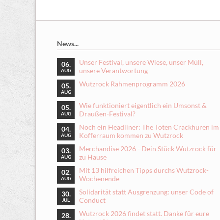
News...
Unser Festival, unsere Wiese, unser Müll,
06.
unsere Verantwortung
AUG
Wutzrock Rahmenprogramm 2026
05.
AUG
Wie funktioniert eigentlich ein Umsonst &
05.
Draußen-Festival?
AUG
Noch ein Headliner: The Toten Crackhuren im
04.
Kofferraum kommen zu Wutzrock
AUG
Merchandise 2026 - Dein Stück Wutzrock für
03.
zu Hause
AUG
Mit 13 hilfreichen Tipps durchs Wutzrock-
02.
Wochenende
AUG
Solidarität statt Ausgrenzung: unser Code of
30.
Conduct
JUL
Wutzrock 2026 findet statt. Danke für eure
28.