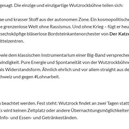
esagt. Die einzige und einzigartige Wutzrockbühne teilen sich:
gae und krasser Stoff aus der autonomen Zone. Ein kosmopolitis
ne grenzenlose Welt ohne Rassismus. Und ohne Krieg – fügt er heu
sechsköpfige bläserlose Bordsteinkantenorchester von
Der Katze
ttelzentren.
sowie dem klassischen Instrumentarium einer Big-Band versprech
windigkeit. Pure Energie und Spontaneität von der Wutzrockbühn
 als Widerstandsform. Ähnlich ehrlich und vor allem straight aus 
Schweiz und gegen #Lohnarbeit.
eachtet werden. Fest steht: Wutzrock findet an zwei Tagen statt,
 wird keinen Zeltplatz oder andere Übernachtungsmöglichkeiten 
n Info- und Essen- und Getränkeständen.