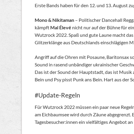
Erste Bands haben für den 12. und 13. August zug
Mono & Nikitaman
– Politischer Dancehall Reg
kämpft
Mal Élevé
nicht nur auf der Bühne für ei
Wutzrock 2022. Spaß und gute Laune macht das 
Glitzerklänge aus Deutschlands einschlägigen Mi
Angriff auf die Ohren mit Posaune, Baritonsax 
Sound in rasend unbändiger ukrainischer Gesch
Das ist der Sound der Hauptstadt, das ist Musik
Bein und Psy pisst Punk ans Bein. Hart aus der 
#Update-Regeln
Für Wutzrock 2022 müssen ein paar neue Regeln b
am Eichbaumsee wird durch Zäune abgegrenzt. Es
Tagesbesucher:innen ein vielfältiges Angebot a