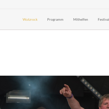
Wutzrock
Programm
Mithelfen
Festiva
News
Timetable 2026
Häufig g
Über uns
Line-Up 2026
Awaren
Rückblick
Rahmenprogramm 2026
Code of
Geschichte
Kinderfest
Festiva
Politisch
Anreise
Jugends