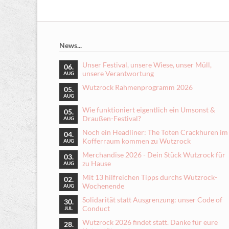
News...
Unser Festival, unsere Wiese, unser Müll,
06.
unsere Verantwortung
AUG
Wutzrock Rahmenprogramm 2026
05.
AUG
Wie funktioniert eigentlich ein Umsonst &
05.
Draußen-Festival?
AUG
Noch ein Headliner: The Toten Crackhuren im
04.
Kofferraum kommen zu Wutzrock
AUG
Merchandise 2026 - Dein Stück Wutzrock für
03.
zu Hause
AUG
Mit 13 hilfreichen Tipps durchs Wutzrock-
02.
Wochenende
AUG
Solidarität statt Ausgrenzung: unser Code of
30.
Conduct
JUL
Wutzrock 2026 findet statt. Danke für eure
28.