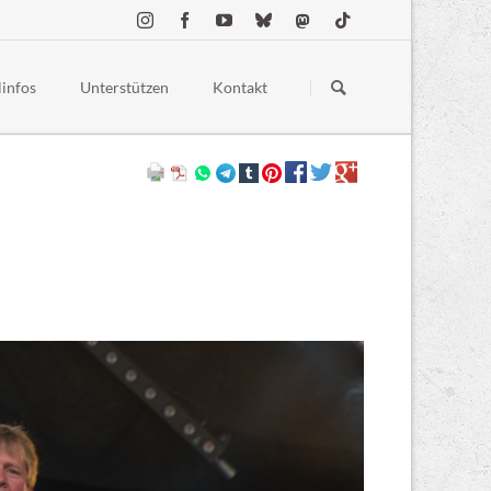
Navigation
überspringen
linfos
Unterstützen
Kontakt
estellte Fragen
Spenden
ess
Merchandise
 Conduct
Sponsoring & Partner:innen
lgelände
chutz